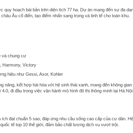
c quy hoạch bài bản trên diện tích 77 ha. Dự án mang đến sự đa dạ
châu Âu cổ điển, tạo điểm nhấn sang trọng và tinh tế cho toàn khu.
se và chung cư
, Harmony, Victory
ơng hiệu như Gessi, Axor, Kohler
ng năng, kết hợp hài hòa với hệ sinh thái xanh, mang đến không gian
 4.0, đi đầu trong việc vận hành mô hình đô thị thông minh tại Hà Nội
n ích đạt chuẩn 5 sao, đáp ứng nhu cầu sống cao cấp của cư dân. H
quốc tế top 10 thế giới, đảm bảo chất lượng dịch vụ vượt trội.