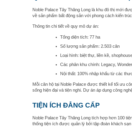
Noble Palace Tây Thăng Long là khu đô thị mới đượ
về sản phẩm bất động sản với phong cách kiến trúc 
Thông tin chi tiết về quy mô dự án:
Tổng diện tích: 77 ha
Số lượng sản phẩm: 2.503 căn
Loại hình: biệt thự, liền kề, shophou
Các phân khu chính: Legacy, Wonder
Nội thất: 100% nhập khẩu từ các thư
Mỗi căn hộ tại Noble Palace được thiết kế tối ưu cô
sống hiện đại và tiện nghi. Dự án áp dụng công nghệ
TIỆN ÍCH ĐẲNG CẤP
Noble Palace Tây Thăng Long tích hợp hơn 100 tiệ
thống tiện ích được quản lý bởi tập đoàn khách sạn 