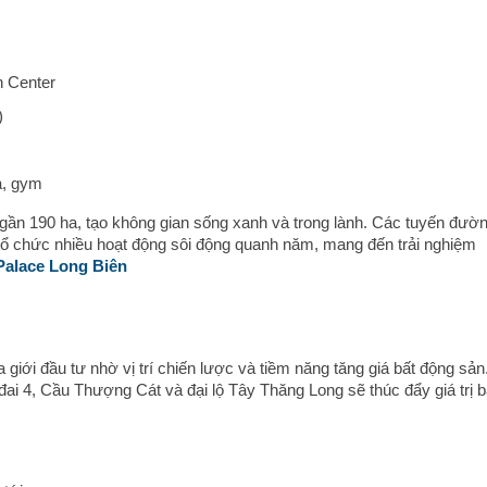
h Center
)
a, gym
 gần 190 ha, tạo không gian sống xanh và trong lành. Các tuyến đườ
tổ chức nhiều hoạt động sôi động quanh năm, mang đến trải nghiệm
Palace Long Biên
giới đầu tư nhờ vị trí chiến lược và tiềm năng tăng giá bất động sản
đai 4, Cầu Thượng Cát và đại lộ Tây Thăng Long sẽ thúc đẩy giá trị b