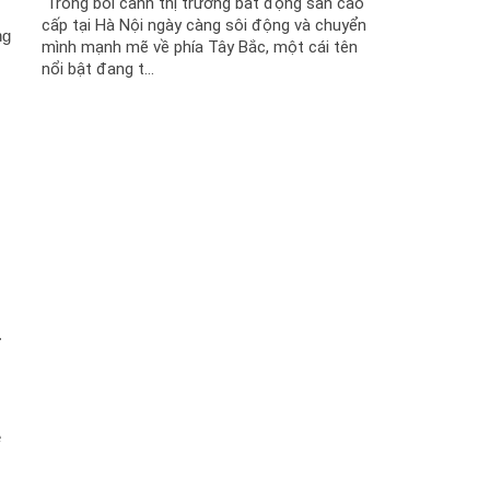
Trong bối cảnh thị trường bất động sản cao
cấp tại Hà Nội ngày càng sôi động và chuyển
ng
mình mạnh mẽ về phía Tây Bắc, một cái tên
nổi bật đang t...
.
ệ