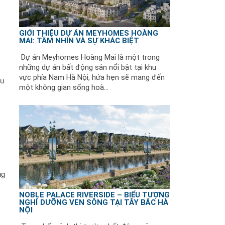
GIỚI THIỆU DỰ ÁN MEYHOMES HOÀNG
MAI: TẦM NHÌN VÀ SỰ KHÁC BIỆT
Dự án Meyhomes Hoàng Mai là một trong
những dự án bất động sản nổi bật tại khu
vực phía Nam Hà Nội, hứa hẹn sẽ mang đến
ều
một không gian sống hoà...
ng
NOBLE PALACE RIVERSIDE – BIỂU TƯỢNG
NGHỈ DƯỠNG VEN SÔNG TẠI TÂY BẮC HÀ
NỘI