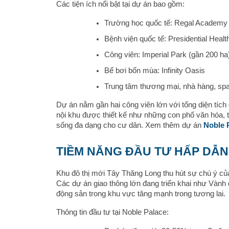
Các tiện ích nổi bật tại dự án bao gồm:
Trường học quốc tế: Regal Academy
Bệnh viện quốc tế: Presidential Healt
Công viên: Imperial Park (gần 200 ha
Bể bơi bốn mùa: Infinity Oasis
Trung tâm thương mại, nhà hàng, sp
Dự án nằm gần hai công viên lớn với tổng diện tích
nội khu được thiết kế như những con phố văn hóa, 
sống đa dạng cho cư dân. Xem thêm dự án
Noble 
TIỀM NĂNG ĐẦU TƯ HẤP DẪN
Khu đô thị mới Tây Thăng Long thu hút sự chú ý của 
Các dự án giao thông lớn đang triển khai như Vành 
động sản trong khu vực tăng mạnh trong tương lai.
Thông tin đầu tư tại Noble Palace: