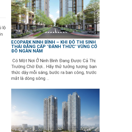
 lộ
ển
ECOPARK NINH BÌNH – KHI ĐÔ THỊ SINH
THÁI ĐẲNG CẤP "ĐÁNH THỨC" VÙNG CỐ
ĐÔ NGÀN NĂM
Có Một Nơi Ở Ninh Bình Đang Được Cả Thị
Trường Chờ Đợi... Hãy thử tưởng tượng: bạn
thức dậy mỗi sáng, bước ra ban công, trước
mắt là dòng sông ...