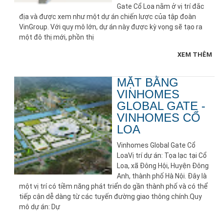
Gate Cổ Loa nằm ở vị trí đắc
địa và được xem như một dự án chiến lược của tập đoàn
VinGroup. Với quy mô lớn, dự án này được kỳ vọng sẽ tạo ra
một đô thị mới, phồn thị
XEM THÊM
MẶT BẰNG
VINHOMES
GLOBAL GATE -
VINHOMES CỔ
LOA
Vinhomes Global Gate Cổ
LoaVị trí dự án: Tọa lạc tại Cổ
Loa, xã Đông Hội, Huyện Đông
Anh, thành phố Hà Nội. Đây là
một vị trí có tiềm năng phát triển do gần thành phố và có thể
tiếp cận dễ dàng từ các tuyến đường giao thông chính.Quy
mô dự án: Dự