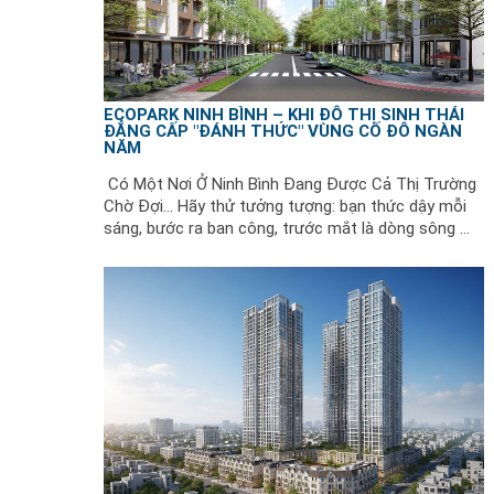
ECOPARK NINH BÌNH – KHI ĐÔ THỊ SINH THÁI
ĐẲNG CẤP "ĐÁNH THỨC" VÙNG CỐ ĐÔ NGÀN
NĂM
Có Một Nơi Ở Ninh Bình Đang Được Cả Thị Trường
Chờ Đợi... Hãy thử tưởng tượng: bạn thức dậy mỗi
sáng, bước ra ban công, trước mắt là dòng sông ...