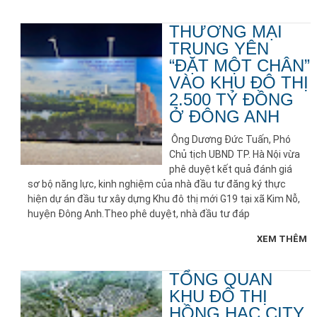
THƯƠNG MẠI
TRUNG YÊN
“ĐẶT MỘT CHÂN”
VÀO KHU ĐÔ THỊ
2.500 TỶ ĐỒNG
Ở ĐÔNG ANH
Ông Dương Đức Tuấn, Phó
Chủ tịch UBND TP. Hà Nội vừa
phê duyệt kết quả đánh giá
sơ bộ năng lực, kinh nghiệm của nhà đầu tư đăng ký thực
hiện dự án đầu tư xây dựng Khu đô thị mới G19 tại xã Kim Nỗ,
huyện Đông Anh.Theo phê duyệt, nhà đầu tư đáp
XEM THÊM
TỔNG QUAN
KHU ĐÔ THỊ
HỒNG HẠC CITY